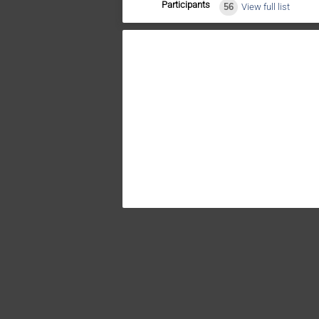
Participants
56
View full list