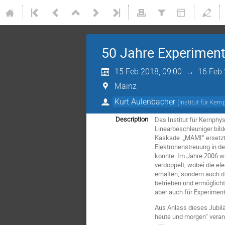
50 Jahre Experiment
15 Feb 2018, 09:00
→
16 Feb 
Mainz
Kurt Aulenbacher
(
Institut für Ke
Das Institut für Kernphy
Description
Linearbeschleuniger bild
Kaskade „MAMI“ ersetzt.
Elektronenstreuung in de
konnte. Im Jahre 2006 
verdoppelt, wobei die e
erhalten, sondern auch 
betrieben und ermöglich
aber auch für Experimen
Aus Anlass dieses Jubil
heute und morgen“ veran