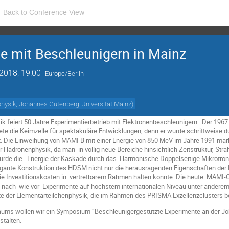
Back to Conference View
e mit Beschleunigern in Mainz
2018, 19:00
Europe/Berlin
rnphysik, Johannes Gutenberg-Universität Mainz
)
sik feiert 50 Jahre Experimentierbetrieb mit Elektronenbeschleunigern. Der 19
ete die Keimzelle für spektakuläre Entwicklungen, denn er wurde schrittweise du
 Die Einweihung von MAMI B mit einer Energie von 850 MeV im Jahre 1991 mark
r Hadronenphysik, da man in völlig neue Bereiche hinsichtlich Zeitstruktur, Stra
wurde die Energie der Kaskade durch das Harmonische Doppelseitige Mikrotr
legante Konstruktion des HDSM nicht nur die herausragenden Eigenschaften de
die Investitionskosten in vertretbarem Rahmen halten konnte. Die heute MAMI-
t nach wie vor Experimente auf höchstem internationalen Niveau unter andere
te der Elementarteilchenphysik, die im Rahmen des PRISMA Exzellenzclusters 
äums wollen wir ein Symposium “Beschleunigergestützte Experimente an der Jo
stalten.