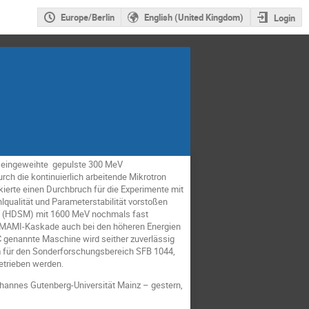
Europe/Berlin
English (United Kingdom)
Login
67 eingeweihte gepulste 300 MeV
rch die kontinuierlich arbeitende Mikrotron
ierte einen Durchbruch für die Experimente mit
hlqualität und Parameterstabilität vorstoßen
on (HDSM) mit 1600 MeV nochmals fast
r MAMI-Kaskade auch bei den höheren Energien
C genannte Maschine wird seither zuverlässig
m für den Sonderforschungsbereich SFB 1044,
betrieben werden.
hannes Gutenberg-Universität Mainz – gestern,