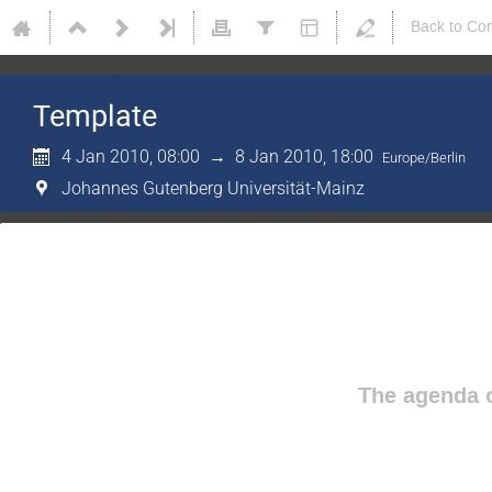
Back to Co
Template
4 Jan 2010, 08:00
→
8 Jan 2010, 18:00
Europe/Berlin
Johannes Gutenberg Universität-Mainz
The agenda o